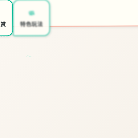
📥
🧼
开始游戏
特色玩法
欣赏
～