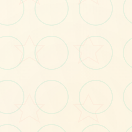
📣
No.1