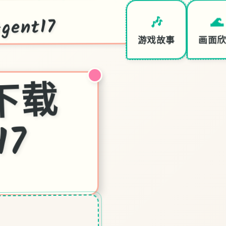
ent17
🌊
🎶
画面
游戏故事
特
7
中
文
下
载
官
17