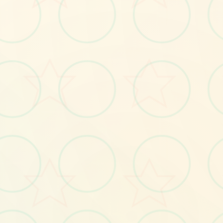
☀️
No.1