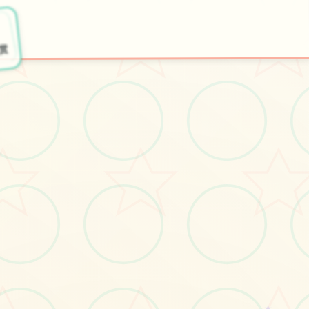
🔌
🎼
开始游戏
特色玩法
欣赏
★