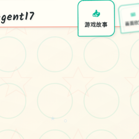
ent17
📧
📥
画面
游戏故事
特
7
中
文
下
载
官
17
★
○