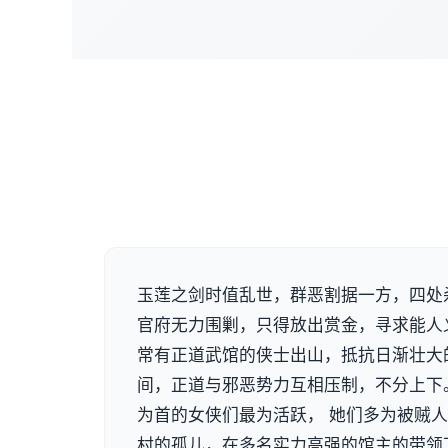
玉莲之剑时值乱世，群恶割据一方，四处
官府无力围剿，只得放出赏金，寻求能人
常有正道武馆的侠士出山，抵抗日渐壮大
间，正道与邪恶势力互相压制，不分上下
为首的女侠们最为活跃， 她们多为被贼
村的孤儿，在多名实力高强的馆主的带领