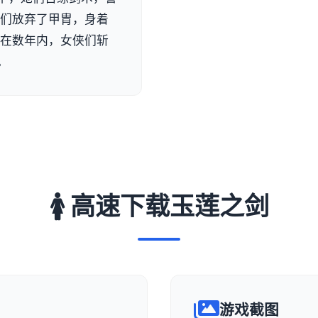
她们放弃了甲胄，身着
 在数年内，女侠们斩
。
🚺 高速下载玉莲之剑
游戏截图