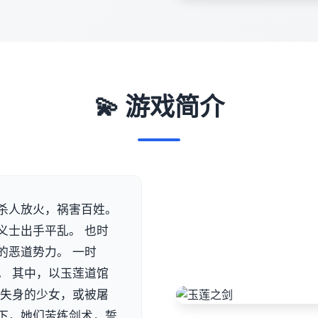
💫 游戏简介
杀人放火，祸害百姓。
义士出手平乱。 也时
的恶道势力。 一时
。 其中，以玉莲道馆
人失身的少女，或被屠
下，她们苦练剑术，誓