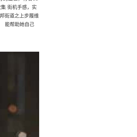
集 街机手感，实
托邦街道之上步履维
！ 能帮助她自己