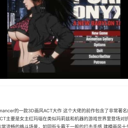
mancer的一款3D画风ACT大作 这个大佬的前作包含了非常著名
ACT主要是女主红玛瑙在类似玛莉兹和机器的游戏世界里登场对
非常流畅的格斗场景，如同街头霸王一般的打击手感 建模画风十