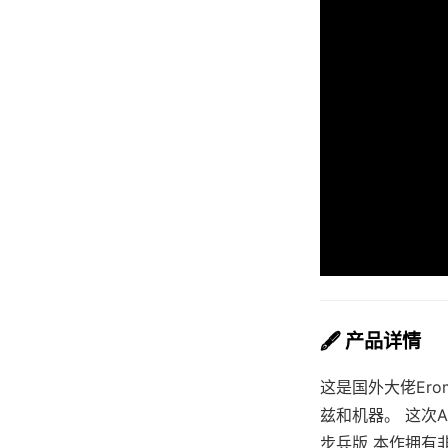
🖋️ 产品详情
这是国外大佬Ero
兹和机器。 这次
步兵版 本作拥有