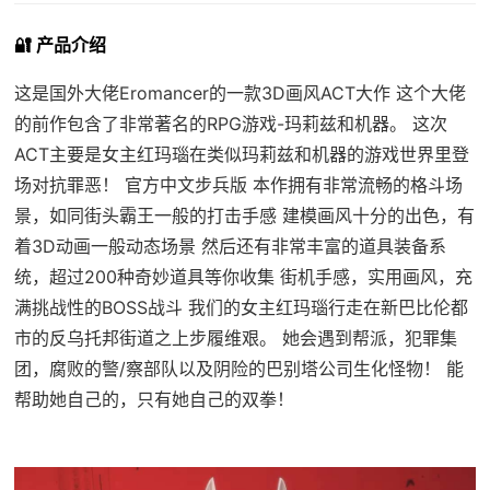
🔐 产品介绍
这是国外大佬Eromancer的一款3D画风ACT大作 这个大佬
的前作包含了非常著名的RPG游戏-玛莉兹和机器。 这次
ACT主要是女主红玛瑙在类似玛莉兹和机器的游戏世界里登
场对抗罪恶！ 官方中文步兵版 本作拥有非常流畅的格斗场
景，如同街头霸王一般的打击手感 建模画风十分的出色，有
着3D动画一般动态场景 然后还有非常丰富的道具装备系
统，超过200种奇妙道具等你收集 街机手感，实用画风，充
满挑战性的BOSS战斗 我们的女主红玛瑙行走在新巴比伦都
市的反乌托邦街道之上步履维艰。 她会遇到帮派，犯罪集
团，腐败的警/察部队以及阴险的巴别塔公司生化怪物！ 能
帮助她自己的，只有她自己的双拳！