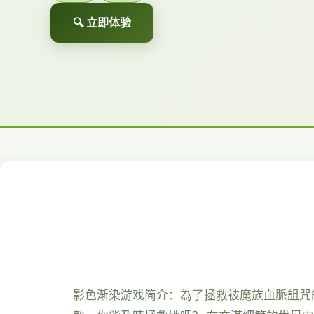
🔍 立即体验
影色渐染游戏简介：為了拯救被魔族血脈詛咒