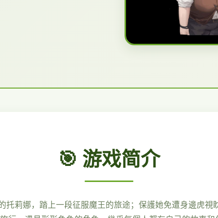
🎯 游戏简介
的托莉娜，踏上一段征服魔王的旅途；保護她免遭身邊虎視