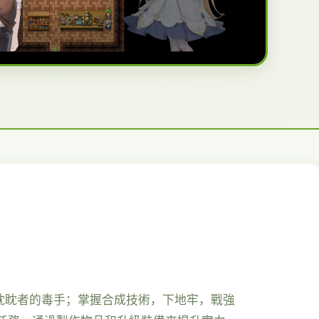
眈眈者的毒手；掌握合成技術，下地牢，戰強