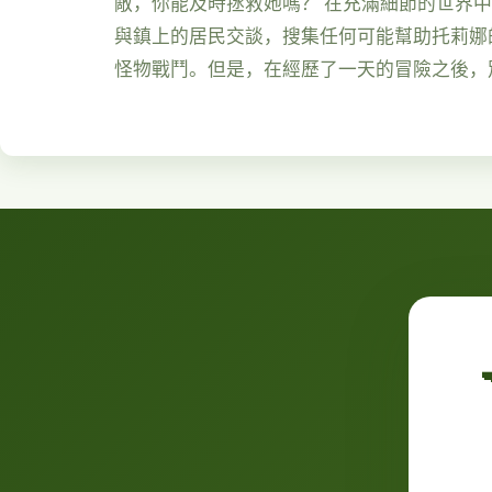
敵，你能及時拯救她嗎？ 在充滿細節的世界
與鎮上的居民交談，搜集任何可能幫助托莉娜
怪物戰鬥。但是，在經歷了一天的冒險之後，