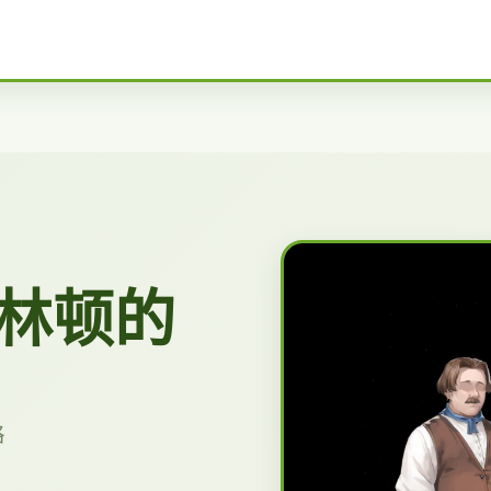
林顿的
略