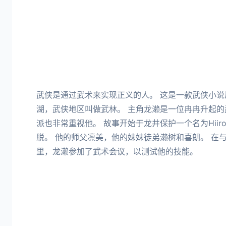
武侠是通过武术来实现正义的人。 这是一款武侠小说风
湖，武侠地区叫做武林。 主角龙濑是一位冉冉升起
派也非常重视他。 故事开始于龙井保护一个名为Hii
脱。 他的师父凛美，他的妹妹徒弟濑树和喜朗。 在
里，龙濑参加了武术会议，以测试他的技能。