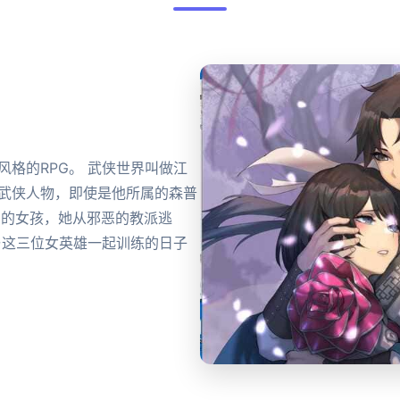
格的RPG。 武侠世界叫做江
的武侠人物，即使是他所属的森普
ro的女孩，她从邪恶的教派逃
与这三位女英雄一起训练的日子