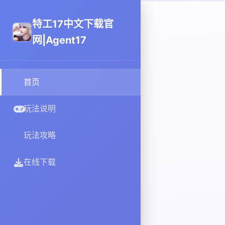
特工17中文下载官
网|Agent17
首页
玩法说明
玩法攻略
在线下载