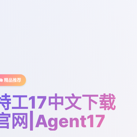
🛄 精品推荐
特工17中文下载
官网|Agent17