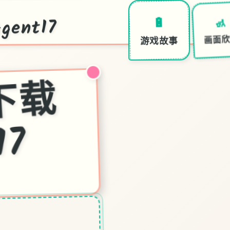
ent17
🚮
🔋
画面
游戏故事
特
7
中
文
下
载
官
17