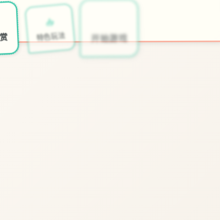
📆
📥
开始游戏
特色玩法
欣赏