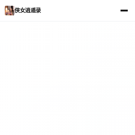
侠女逍遥录