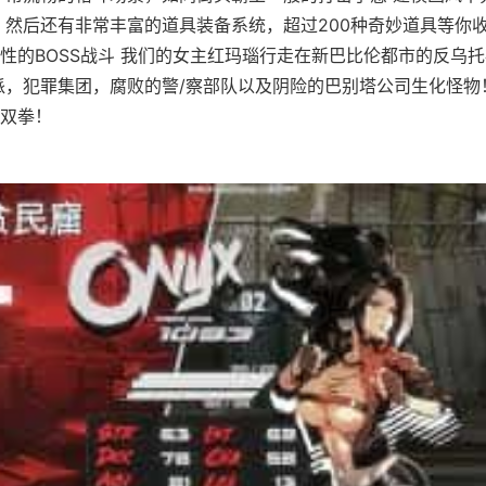
 然后还有非常丰富的道具装备系统，超过200种奇妙道具等你收
性的BOSS战斗 我们的女主红玛瑙行走在新巴比伦都市的反乌
派，犯罪集团，腐败的警/察部队以及阴险的巴别塔公司生化怪物
双拳！