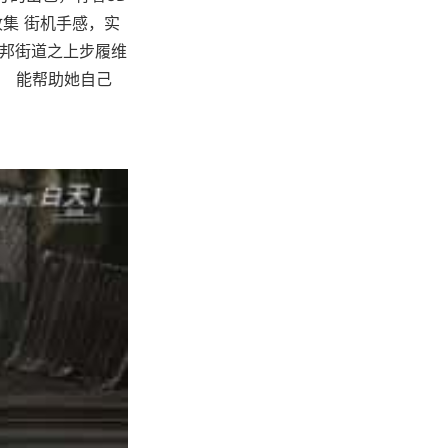
集 街机手感，实
托邦街道之上步履维
！ 能帮助她自己