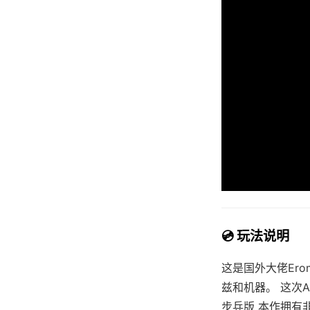
💿 玩法说明
这是国外大佬Ero
兹和机器。 这次
步兵版 本作拥有