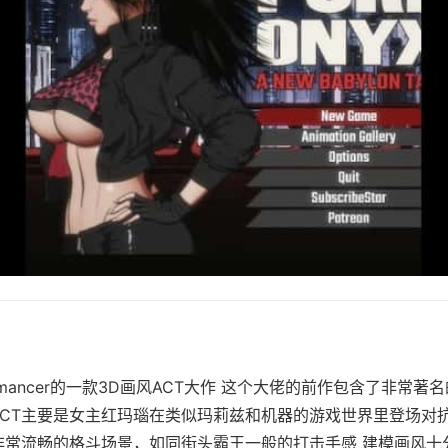
mancer的一款3D画风ACT大作 这个大佬的前作包含了非常著名
ACT主要是女主红玛瑙在类似玛莉兹和机器的游戏世界里登场对
非常流畅的格斗场景，如同街头霸王一般的打击手感 建模画风十