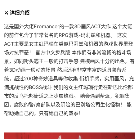
⚔️ 详细介绍
这是国外大佬Eromancer的一款3D画风ACT大作 这个大佬
的前作包含了非常著名的RPG游戏-玛莉兹和机器。 这次
ACT主要是女主红玛瑙在类似玛莉兹和机器的游戏世界里登
场对抗罪恶！ 官方中文步兵版 本作拥有非常流畅的格斗场
景，如同街头霸王一般的打击手感 建模画风十分的出色，有
着3D动画一般动态场景 然后还有非常丰富的道具装备系
统，超过200种奇妙道具等你收集 街机手感，实用画风，充
满挑战性的BOSS战斗 我们的女主红玛瑙行走在新巴比伦都
市的反乌托邦街道之上步履维艰。 她会遇到帮派，犯罪集
团，腐败的警/察部队以及阴险的巴别塔公司生化怪物！ 能
帮助她自己的，只有她自己的双拳！