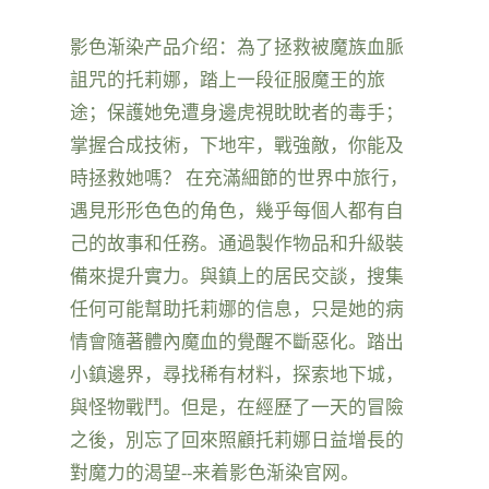
影色渐染产品介绍：為了拯救被魔族血脈
詛咒的托莉娜，踏上一段征服魔王的旅
途；保護她免遭身邊虎視眈眈者的毒手；
掌握合成技術，下地牢，戰強敵，你能及
時拯救她嗎？ 在充滿細節的世界中旅行，
遇見形形色色的角色，幾乎每個人都有自
己的故事和任務。通過製作物品和升級裝
備來提升實力。與鎮上的居民交談，搜集
任何可能幫助托莉娜的信息，只是她的病
情會隨著體內魔血的覺醒不斷惡化。踏出
小鎮邊界，尋找稀有材料，探索地下城，
與怪物戰鬥。但是，在經歷了一天的冒險
之後，別忘了回來照顧托莉娜日益增長的
對魔力的渴望--来着影色渐染官网。