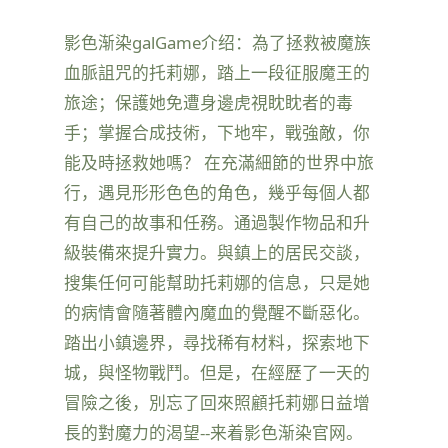
影色渐染galGame介绍：為了拯救被魔族
血脈詛咒的托莉娜，踏上一段征服魔王的
旅途；保護她免遭身邊虎視眈眈者的毒
手；掌握合成技術，下地牢，戰強敵，你
能及時拯救她嗎？ 在充滿細節的世界中旅
行，遇見形形色色的角色，幾乎每個人都
有自己的故事和任務。通過製作物品和升
級裝備來提升實力。與鎮上的居民交談，
搜集任何可能幫助托莉娜的信息，只是她
的病情會隨著體內魔血的覺醒不斷惡化。
踏出小鎮邊界，尋找稀有材料，探索地下
城，與怪物戰鬥。但是，在經歷了一天的
冒險之後，別忘了回來照顧托莉娜日益增
長的對魔力的渴望--来着影色渐染官网。