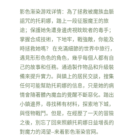
影色渐染游戏详情：為了拯救被魔族血脈
詛咒的托莉娜，踏上一段征服魔王的旅
途；保護她免遭身邊虎視眈眈者的毒手；
掌握合成技術，下地牢，戰強敵，你能及
時拯救她嗎？ 在充滿細節的世界中旅行，
遇見形形色色的角色，幾乎每個人都有自
己的故事和任務。通過製作物品和升級裝
備來提升實力。與鎮上的居民交談，搜集
任何可能幫助托莉娜的信息，只是她的病
情會隨著體內魔血的覺醒不斷惡化。踏出
小鎮邊界，尋找稀有材料，探索地下城，
與怪物戰鬥。但是，在經歷了一天的冒險
之後，別忘了回來照顧托莉娜日益增長的
對魔力的渴望--来着影色渐染官网。